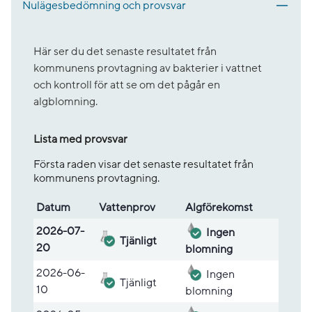
Nulägesbedömning och provsvar
Här ser du det senaste resultatet från
kommunens provtagning av bakterier i vattnet
och kontroll för att se om det pågår en
algblomning.
Lista med provsvar
Första raden visar det senaste resultatet från
kommunens provtagning.
Datum
Vatten­prov
Alg­före­komst
Lista med provsvar
2026-07-
Ingen
Tjänligt
20
blomning
2026-06-
Ingen
Tjänligt
10
blomning