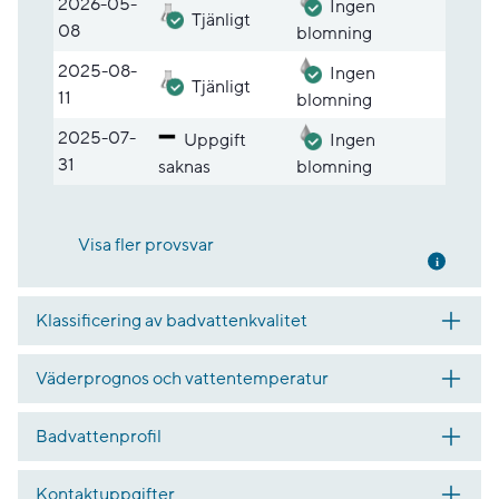
2026-05-
Ingen
Tjänligt
08
blomning
2025-08-
Ingen
Tjänligt
11
blomning
2025-07-
Uppgift
Ingen
31
saknas
blomning
Visa fler provsvar
Mer inf
Klassificering av badvattenkvalitet
Väderprognos och vattentemperatur
Badvattenprofil
Kontaktuppgifter