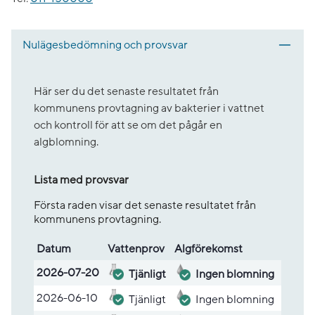
Nulägesbedömning och provsvar
Här ser du det senaste resultatet från
kommunens provtagning av bakterier i vattnet
och kontroll för att se om det pågår en
algblomning.
Lista med provsvar
Första raden visar det senaste resultatet från
kommunens provtagning.
Datum
Vatten­prov
Alg­före­komst
Lista med provsvar
2026-07-20
Tjänligt
Ingen blomning
2026-06-10
Tjänligt
Ingen blomning