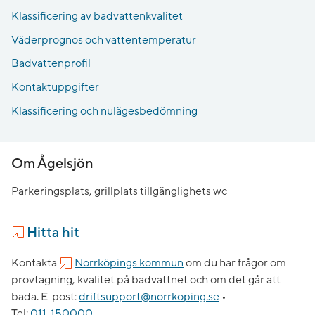
Klassificering av badvattenkvalitet
Väderprognos och vattentemperatur
Badvattenprofil
Kontaktuppgifter
Klassificering och nulägesbedömning
Om Ågelsjön
Parkeringsplats, grillplats tillgänglighets wc
Hitta hit
Kontakta
Norrköpings kommun
om du har frågor om
provtagning, kvalitet på badvattnet och om det går att
bada.
E-post:
driftsupport@norrkoping.se
•
Tel:
011-150000