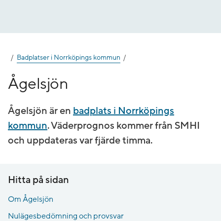
Gå
till
innehåll
Badplatser i Norrköpings kommun
Ågelsjön
Ågelsjön är en
badplats i Norrköpings
kommun
. Väderprognos kommer från SMHI
och uppdateras var fjärde timma.
Hitta på sidan
Om Ågelsjön
Nulägesbedömning och provsvar