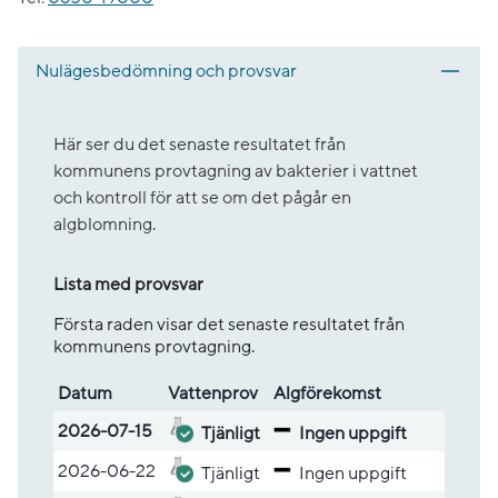
Nulägesbedömning och provsvar
Här ser du det senaste resultatet från
kommunens provtagning av bakterier i vattnet
och kontroll för att se om det pågår en
algblomning.
Lista med provsvar
Första raden visar det senaste resultatet från
kommunens provtagning.
Datum
Vatten­prov
Alg­före­komst
Lista med provsvar
2026-07-15
Tjänligt
Ingen uppgift
2026-06-22
Tjänligt
Ingen uppgift