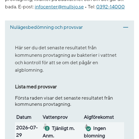
bada.
E-post:
infocenter@mullsjo.se
•
Tel:
0392-14000
Nulägesbedömning och provsvar
Här ser du det senaste resultatet från
kommunens provtagning av bakterier i vattnet
och kontroll för att se om det pågår en
algblomning.
Lista med provsvar
Första raden visar det senaste resultatet från
kommunens provtagning.
Datum
Vatten­prov
Alg­före­komst
Lista med provsvar
2026-07-
Tjänligt m.
Ingen
29
Anm.
blomning