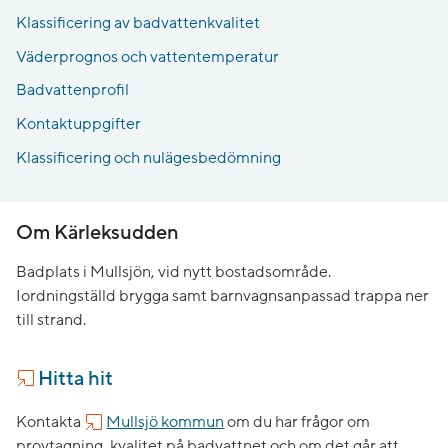
Klassificering av badvattenkvalitet
Väderprognos och vattentemperatur
Badvattenprofil
Kontaktuppgifter
Klassificering och nulägesbedömning
Om Kärleksudden
Badplats i Mullsjön, vid nytt bostadsområde.
Iordningställd brygga samt barnvagnsanpassad trappa ner
till strand.
Hitta hit
Kontakta
Mullsjö kommun
om du har frågor om
provtagning, kvalitet på badvattnet och om det går att