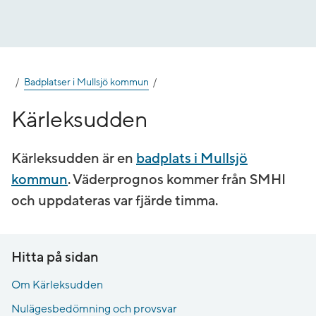
Gå
till
innehåll
Badplatser i Mullsjö kommun
Kärleksudden
Kärleksudden är en
badplats i Mullsjö
kommun
. Väderprognos kommer från SMHI
och uppdateras var fjärde timma.
Hitta på sidan
Om Kärleksudden
Nulägesbedömning och provsvar