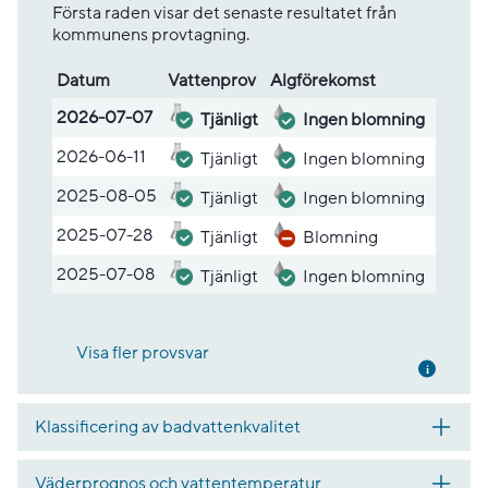
Första raden visar det senaste resultatet från
kommunens provtagning.
Datum
Vatten­prov
Alg­före­komst
Lista med provsvar
2026-07-07
Tjänligt
Ingen blomning
2026-06-11
Tjänligt
Ingen blomning
2025-08-05
Tjänligt
Ingen blomning
2025-07-28
Tjänligt
Blomning
2025-07-08
Tjänligt
Ingen blomning
Visa fler provsvar
Mer inf
Klassificering av badvattenkvalitet
Väderprognos och vattentemperatur