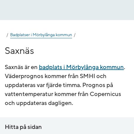
Gå
till
innehåll
Badplatser i Mörbylånga kommun
Saxnäs
Saxnäs är en
badplats i Mörbylånga kommun
.
Väderprognos kommer från SMHI och
uppdateras var fjärde timma. Prognos på
vatten­temperatur kommer från Copernicus
och uppdateras dagligen.
Hitta på sidan