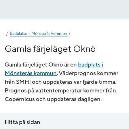
Gå
till
innehåll
Badplatser i Mönsterås kommun
Gamla färjeläget Oknö
Gamla färjeläget Oknö är en
badplats i
Mönsterås kommun
. Väderprognos kommer
från SMHI och uppdateras var fjärde timma.
Prognos på vatten­temperatur kommer från
Copernicus och uppdateras dagligen.
Hitta på sidan