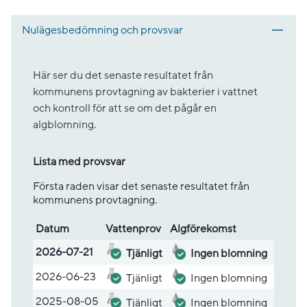
Nulägesbedömning och provsvar
Här ser du det senaste resultatet från
kommunens provtagning av bakterier i vattnet
och kontroll för att se om det pågår en
algblomning.
Lista med provsvar
Första raden visar det senaste resultatet från
kommunens provtagning.
Datum
Vatten­prov
Alg­före­komst
Lista med provsvar
2026-07-21
Tjänligt
Ingen blomning
2026-06-23
Tjänligt
Ingen blomning
2025-08-05
Tjänligt
Ingen blomning