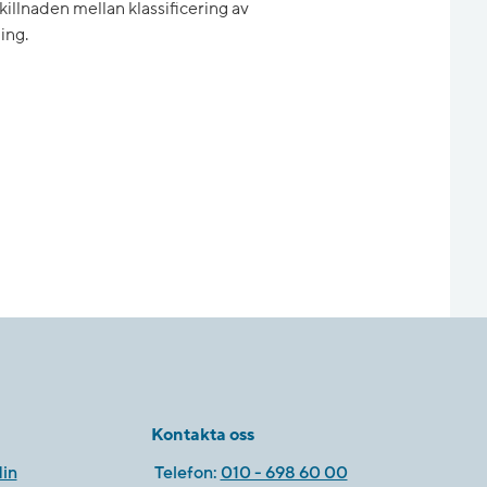
skillnaden mellan klassificering av
ing.
Kontakta oss
in
Telefon:
010 - 698 60 00