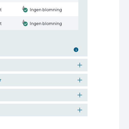
t
Ingen blomning
t
Ingen blomning
Mer information
r