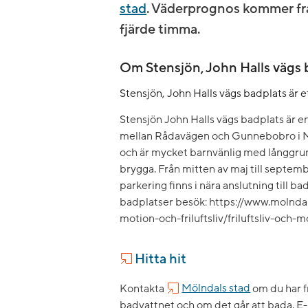
stad
. Väderprognos kommer fr
fjärde timma.
Om Stensjön, John Halls vägs 
Stensjön, John Halls vägs badplats är 
Stensjön John Halls vägs badplats är 
mellan Rådavägen och Gunnebobro i Mö
och är mycket barnvänlig med långgru
brygga. Från mitten av maj till septembe
parkering finns i nära anslutning till 
badplatser besök: https://www.molndal
motion-och-friluftsliv/friluftsliv-och-
Hitta hit
Kontakta
Mölndals stad
om du har f
badvattnet och om det går att bada.
E-