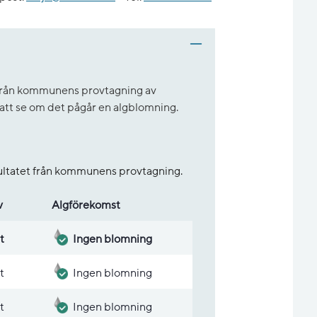
t från kommunens provtagning av
r att se om det pågår en algblomning.
sultatet från kommunens provtagning.
v
Alg­före­komst
t
Ingen blomning
t
Ingen blomning
t
Ingen blomning