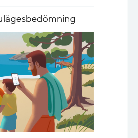
 nulägesbedömning