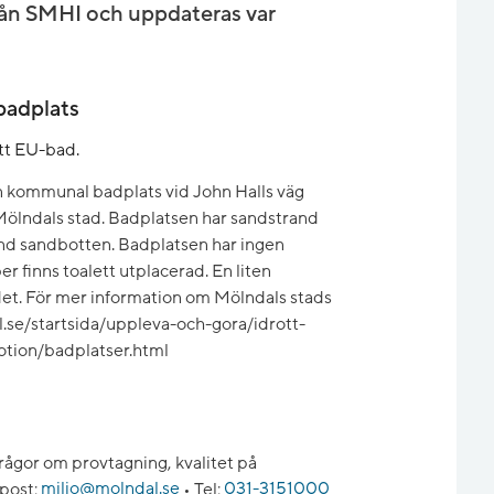
ån SMHI och uppdateras var
badplats
ett EU-bad.
en kommunal badplats vid John Halls väg
lndals stad. Badplatsen har sandstrand
nd sandbotten. Badplatsen har ingen
r finns toalett utplacerad. En liten
badet. För mer information om Mölndals stads
.se/startsida/uppleva-och-gora/idrott-
motion/badplatser.html
rågor om provtagning, kvalitet på
post:
miljo@molndal.se
•
Tel:
031-3151000