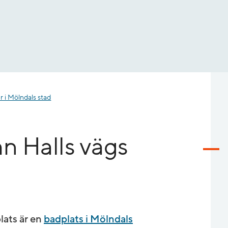
r i Mölndals stad
n Halls vägs
lats är en
badplats i Mölndals