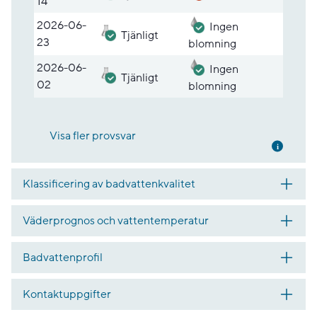
14
2026-06-
Ingen
Tjänligt
23
blomning
2026-06-
Ingen
Tjänligt
02
blomning
Visa fler provsvar
Mer inf
Klassificering av badvattenkvalitet
Väderprognos och vattentemperatur
Badvattenprofil
Kontaktuppgifter