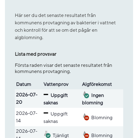
Här ser du det senaste resultatet från
kommunens provtagning av bakterier i vattnet
och kontroll för att se om det pågår en
algblomning.
Lista med provsvar
Första raden visar det senaste resultatet från
kommunens provtagning.
Datum
Vatten­prov
Alg­före­komst
Lista med provsvar
2026-07-
Uppgift
Ingen
20
saknas
blomning
2026-07-
Uppgift
Blomning
14
saknas
2026-07-
Tjänligt
Blomning