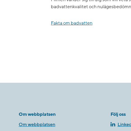
badvattenkvalitet och nulägesbedömn
Fakta om badvatten
Om webbplatsen
Följ oss
Om webbplatsen
Linked