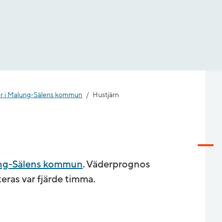
er i Malung-Sälens kommun
Hustjärn
ung-Sälens kommun
. Väderprognos
ras var fjärde timma.