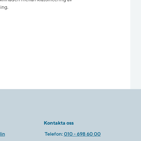
ing.
Kontakta oss
in
Telefon:
010 - 698 60 00