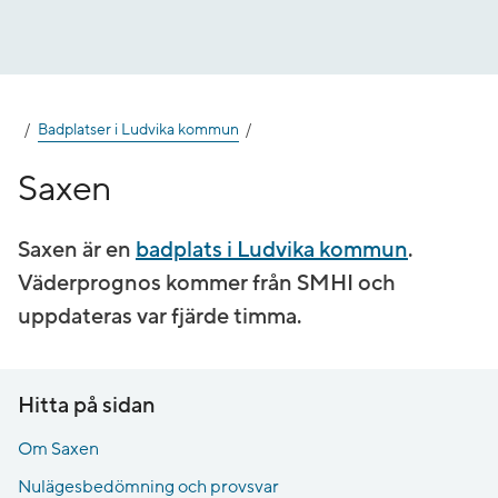
Gå
till
innehåll
Badplatser i Ludvika kommun
Saxen
Saxen är en
badplats i Ludvika kommun
.
Väderprognos kommer från SMHI och
uppdateras var fjärde timma.
Hitta på sidan
Om Saxen
Nulägesbedömning och provsvar