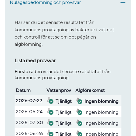
Nulägesbedömning och provsvar
Här ser du det senaste resultatet från
kommunens provtagning av bakterier i vattnet
och kontroll för att se om det pågår en
algblomning.
Lista med provsvar
Första raden visar det senaste resultatet från
kommunens provtagning.
Datum
Vatten­prov
Alg­före­komst
Lista med provsvar
2026-07-22
Tjänligt
Ingen blomning
2026-06-24
Tjänligt
Ingen blomning
2025-07-30
Tjänligt
Ingen blomning
2025-06-26
Tjänligt
Ingen blomning