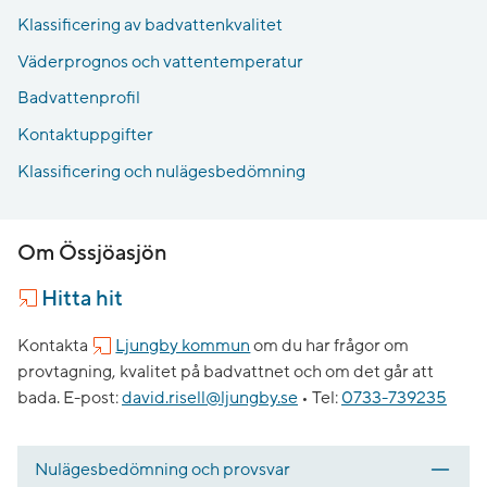
Klassificering av badvattenkvalitet
Väderprognos och vattentemperatur
Badvattenprofil
Kontaktuppgifter
Klassificering och nulägesbedömning
Om Össjöasjön
Hitta hit
Kontakta
Ljungby kommun
om du har frågor om
provtagning, kvalitet på badvattnet och om det går att
bada.
E-post:
david.risell@ljungby.se
•
Tel:
0733-739235
Nulägesbedömning och provsvar