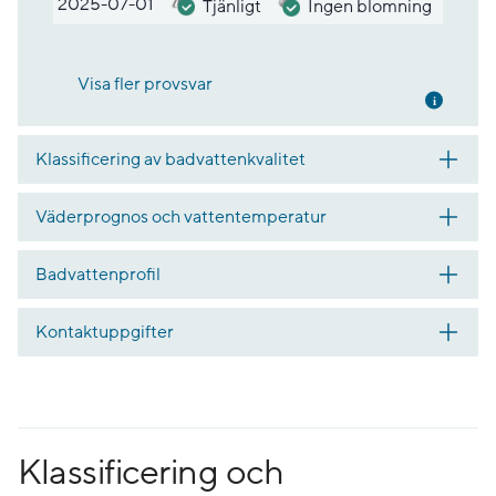
2025-07-01
Tjänligt
Ingen blomning
Visa fler provsvar
Mer inf
Klassificering av badvattenkvalitet
Väderprognos och vattentemperatur
Badvattenprofil
Kontaktuppgifter
Klassificering och