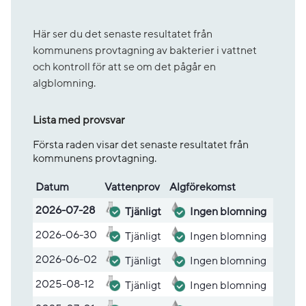
Här ser du det senaste resultatet från
kommunens provtagning av bakterier i vattnet
och kontroll för att se om det pågår en
algblomning.
Lista med provsvar
Första raden visar det senaste resultatet från
kommunens provtagning.
Datum
Vatten­prov
Alg­före­komst
Lista med provsvar
2026-07-28
Tjänligt
Ingen blomning
2026-06-30
Tjänligt
Ingen blomning
2026-06-02
Tjänligt
Ingen blomning
2025-08-12
Tjänligt
Ingen blomning