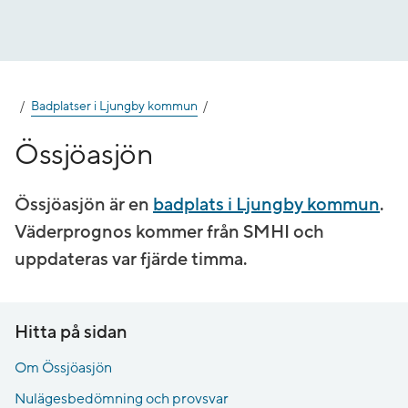
Gå
till
innehåll
Badplatser i Ljungby kommun
Össjöasjön
Össjöasjön är en
badplats i Ljungby kommun
.
Väderprognos kommer från SMHI och
uppdateras var fjärde timma.
Hitta på sidan
Om Össjöasjön
Nulägesbedömning och provsvar