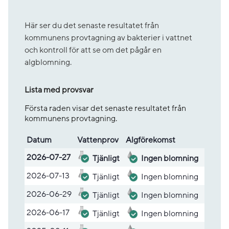
Här ser du det senaste resultatet från
kommunens provtagning av bakterier i vattnet
och kontroll för att se om det pågår en
algblomning.
Lista med provsvar
Första raden visar det senaste resultatet från
kommunens provtagning.
Datum
Vatten­prov
Alg­före­komst
Lista med provsvar
2026-07-27
Tjänligt
Ingen blomning
2026-07-13
Tjänligt
Ingen blomning
2026-06-29
Tjänligt
Ingen blomning
2026-06-17
Tjänligt
Ingen blomning