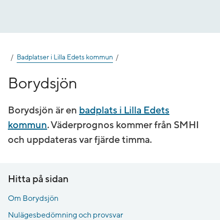
Gå
till
innehåll
Badplatser i Lilla Edets kommun
Borydsjön
Borydsjön är en
badplats i Lilla Edets
kommun
. Väderprognos kommer från SMHI
och uppdateras var fjärde timma.
Hitta på sidan
Om Borydsjön
Nulägesbedömning och provsvar