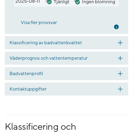
2025-08-11
Tjänligt
Ingen blomning
Visa fler provsvar
Mer inf
Klassificering av badvattenkvalitet
Väderprognos och vattentemperatur
Badvattenprofil
Kontaktuppgifter
Klassificering och