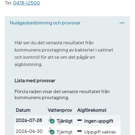
Tel:
0478-12500
Nulägesbedömning och provsvar
Här ser du det senaste resultatet från
kommunens provtagning av bakterier i vattnet
och kontroll för att se om det pågår en
algblomning.
Lista med provsvar
Första raden visar det senaste resultatet från
kommunens provtagning.
Datum
Vatten­prov
Alg­före­komst
Lista med provsvar
2026-07-28
Tjänligt
Ingen uppgift
2026-06-30
Tjänligt
Upp­gift sak­nas