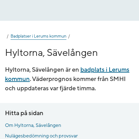
Gå
till
innehåll
Badplatser i Lerums kommun
Hyltorna, Sävelången
Hyltorna, Sävelången är en
badplats i Lerums
kommun
. Väderprognos kommer från SMHI
och uppdateras var fjärde timma.
Hitta på sidan
Om Hyltorna, Sävelången
Nulägesbedömning och provsvar