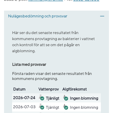
Nulägesbedömning och provsvar
Här ser du det senaste resultatet från
kommunens provtagning av bakterier i vattnet
och kontroll för att se om det pågår en
algblomning.
Lista med provsvar
Första raden visar det senaste resultatet från
kommunens provtagning.
Datum
Vatten­prov
Alg­före­komst
Lista med provsvar
2026-07-24
Tjänligt
Ingen blomning
2026-07-03
Tjänligt
Ingen blomning