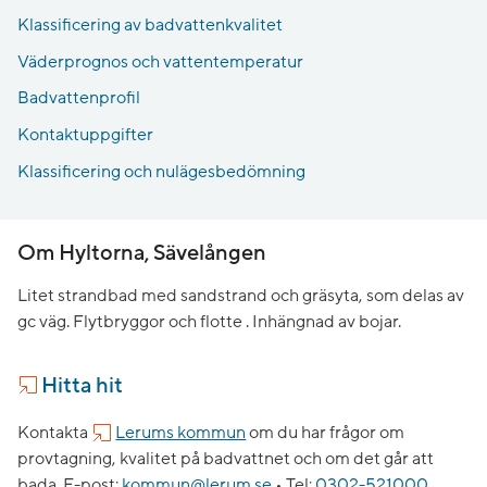
Klassificering av badvattenkvalitet
Väderprognos och vattentemperatur
Badvattenprofil
Kontaktuppgifter
Klassificering och nulägesbedömning
Om Hyltorna, Sävelången
Litet strandbad med sandstrand och gräsyta, som delas av
gc väg. Flytbryggor och flotte . Inhängnad av bojar.
Hitta hit
Kontakta
Lerums kommun
om du har frågor om
provtagning, kvalitet på badvattnet och om det går att
bada.
E-post:
kommun@lerum.se
•
Tel:
0302-521000