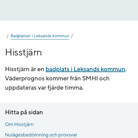
Gå
till
innehåll
Badplatser i Leksands kommun
Hisstjärn
Hisstjärn är en
badplats i Leksands kommun
.
Väderprognos kommer från SMHI och
uppdateras var fjärde timma.
Hitta på sidan
Om Hisstjärn
Nulägesbedömning och provsvar