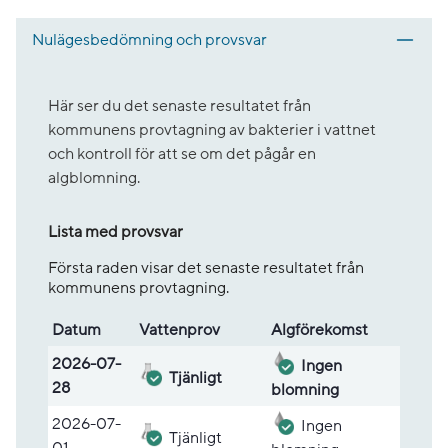
Nulägesbedömning och provsvar
Här ser du det senaste resultatet från
kommunens provtagning av bakterier i vattnet
och kontroll för att se om det pågår en
algblomning.
Lista med provsvar
Första raden visar det senaste resultatet från
kommunens provtagning.
Datum
Vatten­prov
Alg­före­komst
Lista med provsvar
2026-07-
Ingen
Tjänligt
28
blomning
2026-07-
Ingen
Tjänligt
01