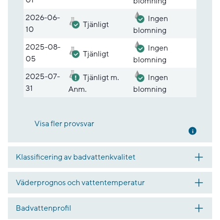
blomning
2026-06-
Ingen
Tjänligt
10
blomning
2025-08-
Ingen
Tjänligt
05
blomning
2025-07-
Tjänligt m.
Ingen
31
Anm.
blomning
Visa fler provsvar
Mer inf
Klassificering av badvattenkvalitet
Väderprognos och vattentemperatur
Badvattenprofil