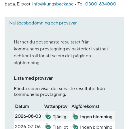
bada.
E-post:
info@kungsbacka.se
•
Tel:
0300-834000
Nulägesbedömning och provsvar
Här ser du det senaste resultatet från
kommunens provtagning av bakterier i vattnet
och kontroll för att se om det pågår en
algblomning.
Lista med provsvar
Första raden visar det senaste resultatet från
kommunens provtagning.
Datum
Vatten­prov
Alg­före­komst
Lista med provsvar
2026-08-03
Tjänligt
Ingen blomning
2026-07-06
Tjänligt
Ingen blomning