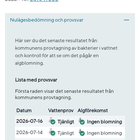
Nulägesbedömning och provsvar
Här ser du det senaste resultatet från
kommunens provtagning av bakterier i vattnet
och kontroll för att se om det pågår en
algblomning.
Lista med provsvar
Första raden visar det senaste resultatet från
kommunens provtagning.
Datum
Vatten­prov
Alg­före­komst
Lista med provsvar
2026-07-16
Tjänligt
Ingen blomning
2026-07-14
Tjänligt
Ingen blomning