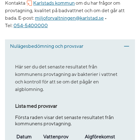
Kontakta
Karlstads kommun
om du har frågor om
provtagning, kvalitet på badvattnet och om det går att
bada.
E-post:
miljoforvaltningen@karlstad.se
•
Tel:
054-5400000
Nulägesbedömning och provsvar
Här ser du det senaste resultatet från
kommunens provtagning av bakterier i vattnet
och kontroll för att se om det pågår en
algblomning.
Lista med provsvar
Första raden visar det senaste resultatet från
kommunens provtagning.
Datum
Vatten­prov
Alg­före­komst