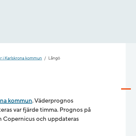
r i Karlskrona kommun
Långö
rona kommun
. Väderprognos
ras var fjärde timma. Prognos på
n Copernicus och uppdateras