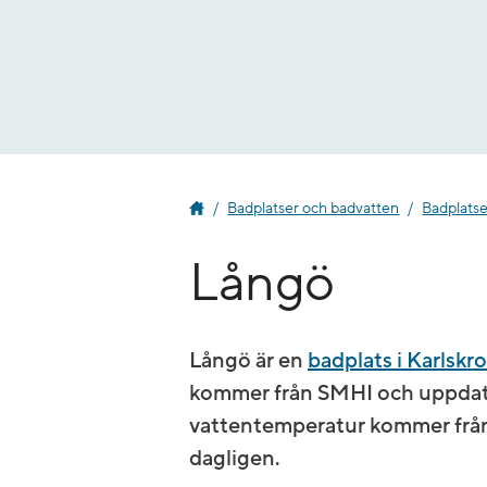
Gå
till
innehåll
Badplatser och badvatten
Badplatse
Långö
Långö är en
badplats i Karlsk
kommer från SMHI och uppdate
vatten­temperatur kommer frå
dagligen.