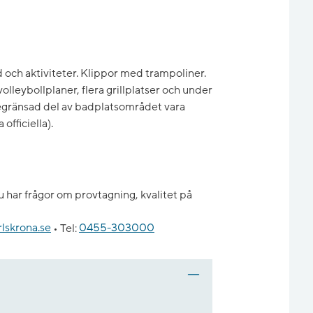
 och aktiviteter. Klippor med trampoliner.
 volleybollplaner, flera grillplatser och under
ränsad del av badplatsområdet vara
fficiella).
 har frågor om provtagning, kvalitet på
lskrona.se
•
Tel:
0455-303000