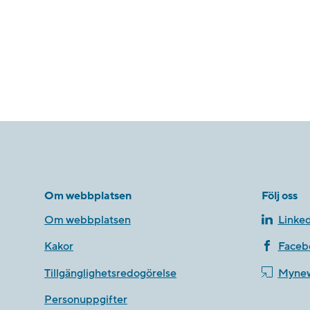
Om webbplatsen
Följ oss
Om webbplatsen
Linked
Kakor
Faceb
Tillgänglighetsredogörelse
Myne
Personuppgifter