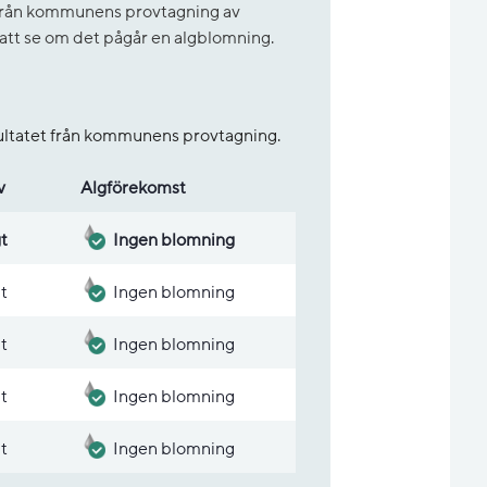
t från kommunens provtagning av
r att se om det pågår en algblomning.
sultatet från kommunens provtagning.
v
Alg­före­komst
gt
Ingen blomning
gt
Ingen blomning
gt
Ingen blomning
gt
Ingen blomning
gt
Ingen blomning