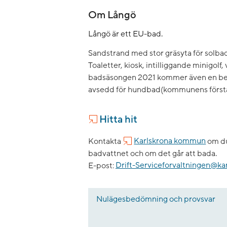
Om Långö
Långö är ett EU-bad.
Sandstrand med stor gräsyta för solbad
Toaletter, kiosk, intilliggande minigolf,
badsäsongen 2021 kommer även en beg
avsedd för hundbad(kommunens första o
Hitta hit
Kontakta
Karlskrona kommun
om du
badvattnet och om det går att bada.
E-post:
Drift-Serviceforvaltningen@kar
Nulägesbedömning och provsvar