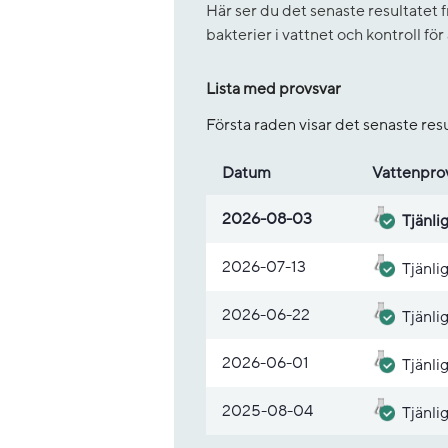
Här ser du det senaste resultate
bakterier i vattnet och kontroll fö
Lista med provsvar
Första raden visar det senaste re
Datum
Vatten­pro
Lista med provsvar
2026-08-03
Tjänli
2026-07-13
Tjänli
2026-06-22
Tjänli
2026-06-01
Tjänli
2025-08-04
Tjänli