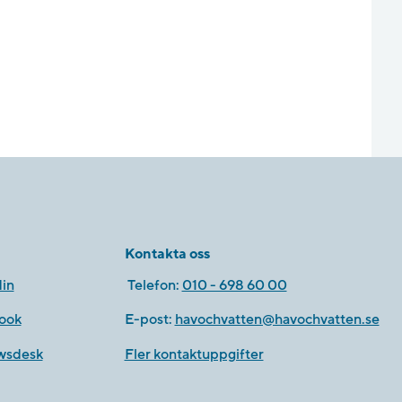
Kontakta oss
in
Telefon:
010 - 698 60 00
ook
E-post:
havochvatten@havochvatten.se
wsdesk
Fler kontaktuppgifter