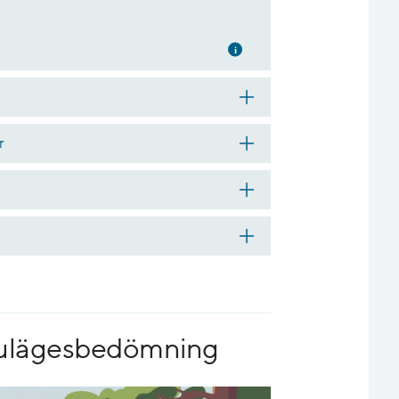
Mer information
r
 nulägesbedömning