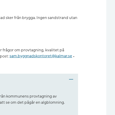
ad sker från brygga. Ingen sandstrand utan
 frågor om provtagning, kvalitet på
post:
sam.byggnadskontoret@kalmar.se
•
t från kommunens provtagning av
r att se om det pågår en algblomning.