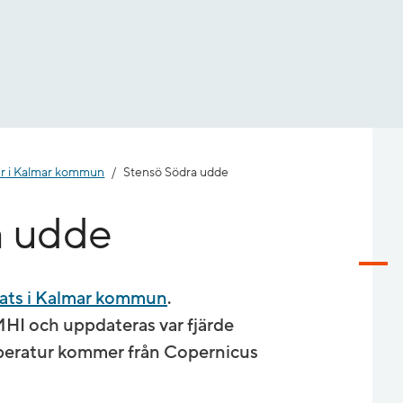
er i Kalmar kommun
Stensö Södra udde
a udde
ats i Kalmar kommun
.
I och uppdateras var fjärde
peratur kommer från Copernicus