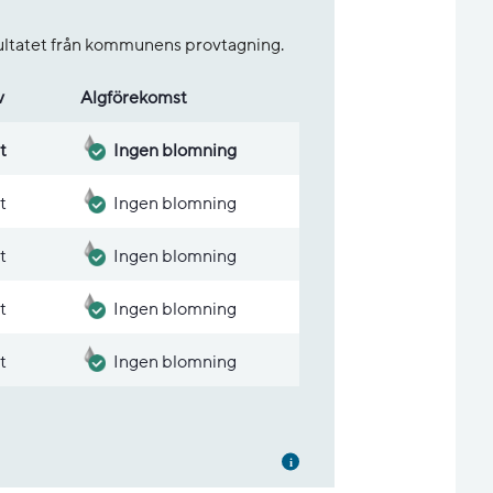
sultatet från kommunens provtagning.
v
Alg­före­komst
t
Ingen blomning
t
Ingen blomning
t
Ingen blomning
t
Ingen blomning
t
Ingen blomning
Mer information