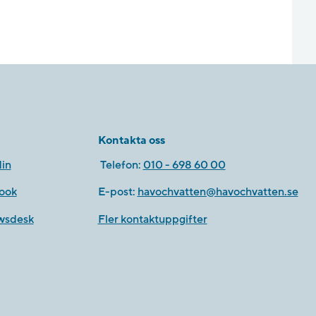
Kontakta oss
in
Telefon:
010 - 698 60 00
ook
E-post:
havochvatten@havochvatten.se
wsdesk
Fler kontaktuppgifter