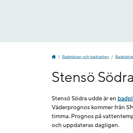
Gå
till
innehåll
Badplatser och badvatten
Badplats
Stensö Södr
Stensö Södra udde är en
badpl
Väderprognos kommer från SMH
timma. Prognos på vatten­tem
och uppdateras dagligen.