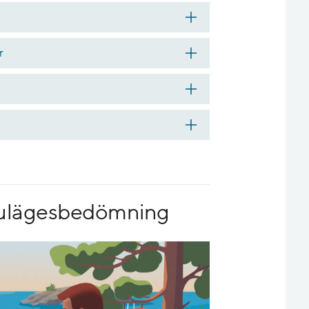
r
 nulägesbedömning