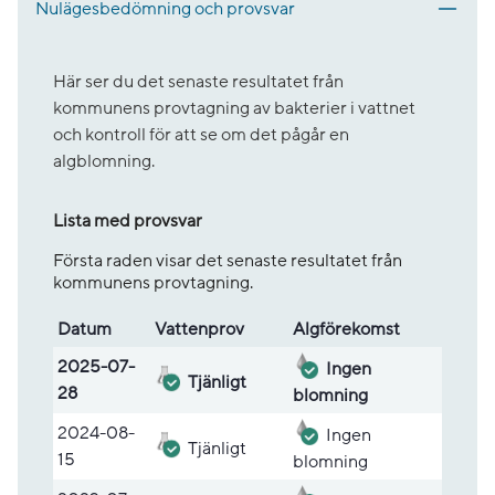
Nulägesbedömning och provsvar
Här ser du det senaste resultatet från
kommunens provtagning av bakterier i vattnet
och kontroll för att se om det pågår en
algblomning.
Lista med provsvar
Första raden visar det senaste resultatet från
kommunens provtagning.
Datum
Vatten­prov
Alg­före­komst
Lista med provsvar
2025-07-
Ingen
Tjänligt
28
blomning
2024-08-
Ingen
Tjänligt
15
blomning