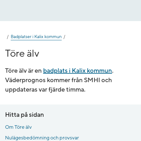
Gå
till
innehåll
Badplatser i Kalix kommun
Töre älv
Töre älv är en
badplats i Kalix kommun
.
Väderprognos kommer från SMHI och
uppdateras var fjärde timma.
Hitta på sidan
Om Töre älv
Nulägesbedömning och provsvar