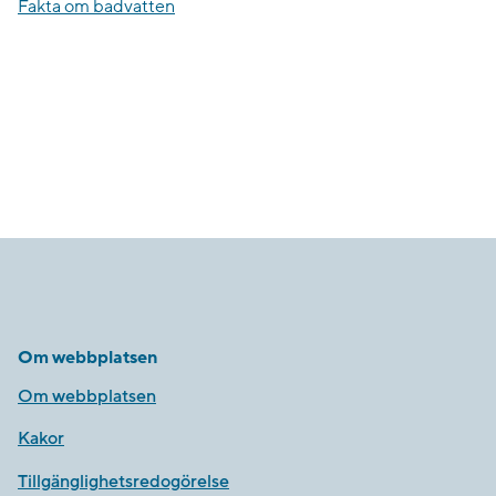
Fakta om badvatten
Om webbplatsen
Om webbplatsen
Kakor
Tillgänglighetsredogörelse