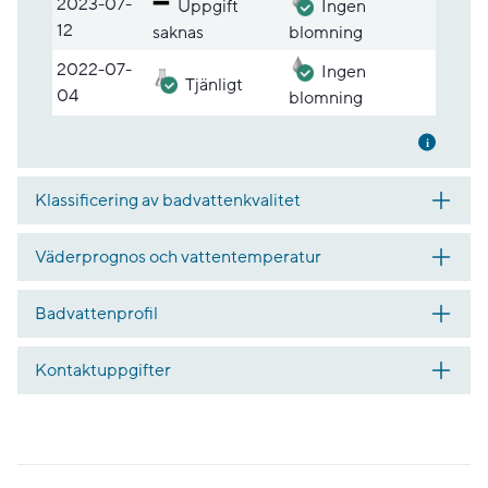
2023-07-
Uppgift
Ingen
12
saknas
blomning
2022-07-
Ingen
Tjänligt
04
blomning
Mer inf
Klassificering av badvattenkvalitet
Väderprognos och vattentemperatur
Badvattenprofil
Kontaktuppgifter