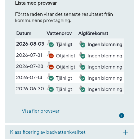
Lista med provsvar
Första raden visar det senaste resultatet från
kommunens provtagning.
Datum
Vatten­prov
Alg­före­komst
Lista med provsvar
2026-08-03
Tjänligt
Ingen blomning
2026-07-31
Otjänligt
Ingen blomning
2026-07-28
Otjänligt
Ingen blomning
2026-07-14
Tjänligt
Ingen blomning
2026-06-30
Tjänligt
Ingen blomning
Visa fler provsvar
Mer inf
Klassificering av badvattenkvalitet