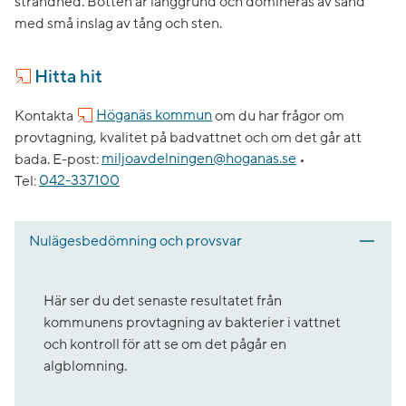
strandhed. Botten är långgrund och domineras av sand
med små inslag av tång och sten.
Hitta hit
Kontakta
Höganäs kommun
om du har frågor om
provtagning, kvalitet på badvattnet och om det går att
bada.
E-post:
miljoavdelningen@hoganas.se
•
Tel:
042-337100
Nulägesbedömning och provsvar
Här ser du det senaste resultatet från
kommunens provtagning av bakterier i vattnet
och kontroll för att se om det pågår en
algblomning.