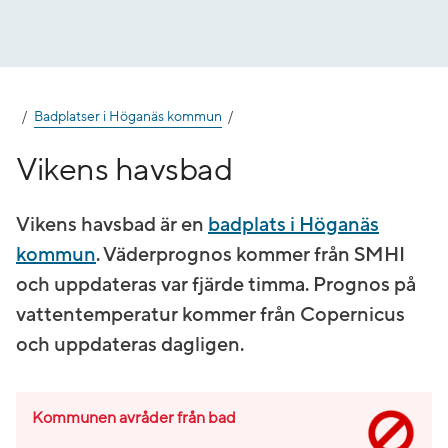
Gå
till
innehåll
Badplatser i Höganäs kommun
Vikens havsbad
Vikens havsbad är en
badplats i Höganäs
kommun
. Väderprognos kommer från SMHI
och uppdateras var fjärde timma. Prognos på
vatten­temperatur kommer från Copernicus
och uppdateras dagligen.
Kommunen avråder från bad