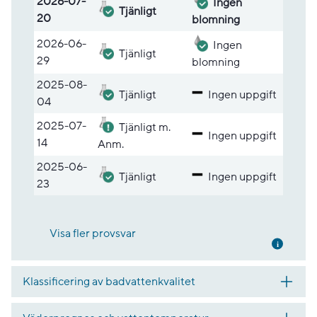
2026-07-
Ingen
Tjänligt
20
blomning
2026-06-
Ingen
Tjänligt
29
blomning
2025-08-
Tjänligt
Ingen uppgift
04
2025-07-
Tjänligt m.
Ingen uppgift
14
Anm.
2025-06-
Tjänligt
Ingen uppgift
23
Visa fler provsvar
Mer inf
Klassificering av badvattenkvalitet