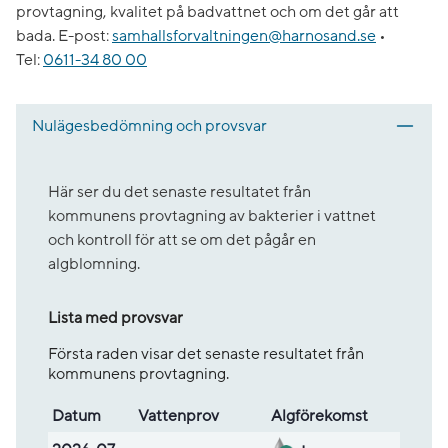
provtagning, kvalitet på badvattnet och om det går att
bada.
E-post:
samhallsforvaltningen@harnosand.se
•
Tel:
0611-34 80 00
Nulägesbedömning och provsvar
Här ser du det senaste resultatet från
kommunens provtagning av bakterier i vattnet
och kontroll för att se om det pågår en
algblomning.
Lista med provsvar
Första raden visar det senaste resultatet från
kommunens provtagning.
Datum
Vatten­prov
Alg­före­komst
Lista med provsvar