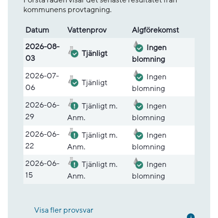
kommunens provtagning.
Datum
Vatten­prov
Alg­före­komst
Lista med provsvar
2026-08-
Ingen
Tjänligt
03
blomning
2026-07-
Ingen
Tjänligt
06
blomning
2026-06-
Tjänligt m.
Ingen
29
Anm.
blomning
2026-06-
Tjänligt m.
Ingen
22
Anm.
blomning
2026-06-
Tjänligt m.
Ingen
15
Anm.
blomning
Visa fler provsvar
Mer inf