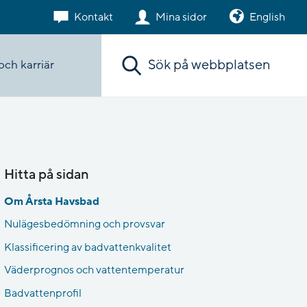
Kontakt
Mina sidor
English
Sök. Sökförslagen presenteras under sökr
och karriär
Hitta på sidan
Om Årsta Havsbad
Nulägesbedömning och provsvar
Klassificering av badvattenkvalitet
Väderprognos och vattentemperatur
Badvattenprofil