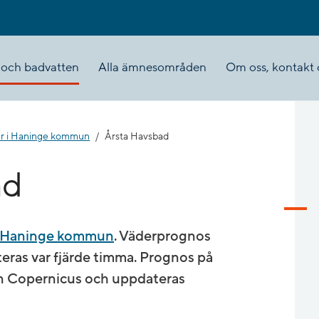
 och badvatten
Alla ämnesområden
Om oss, kontakt 
er i Haninge kommun
Årsta Havsbad
ad
i Haninge kommun
. Väderprognos
ras var fjärde timma. Prognos på
n Copernicus och uppdateras