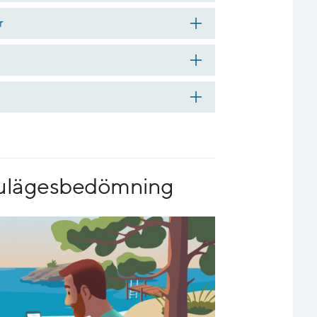
r
 nulägesbedömning