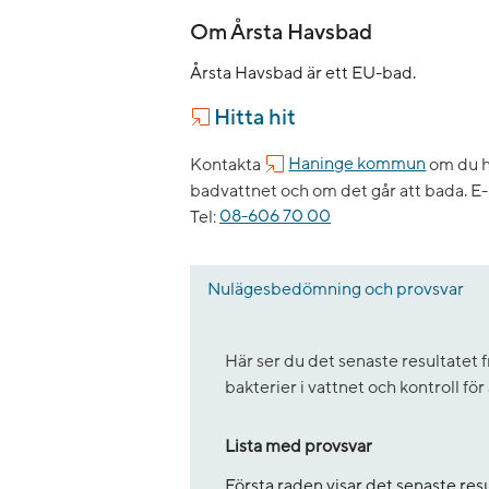
Om Årsta Havsbad
Årsta Havsbad är ett EU-bad.
Hitta hit
Kontakta
Haninge kommun
om du h
badvattnet och om det går att bada.
E-
Tel:
08-606 70 00
Nulägesbedömning och provsvar
Här ser du det senaste resultate
bakterier i vattnet och kontroll fö
Lista med provsvar
Första raden visar det senaste re