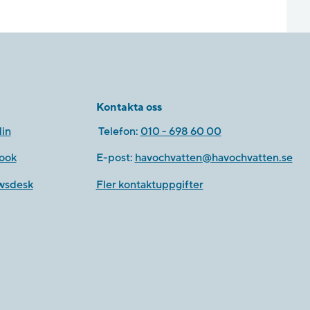
Kontakta oss
in
Telefon:
010 - 698 60 00
ook
E-post:
havochvatten@havochvatten.se
wsdesk
Fler kontaktuppgifter