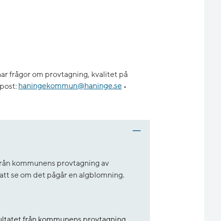
ar frågor om provtagning, kvalitet på
post:
haningekommun@haninge.se
•
t från kommunens provtagning av
r att se om det pågår en algblomning.
sultatet från kommunens provtagning.