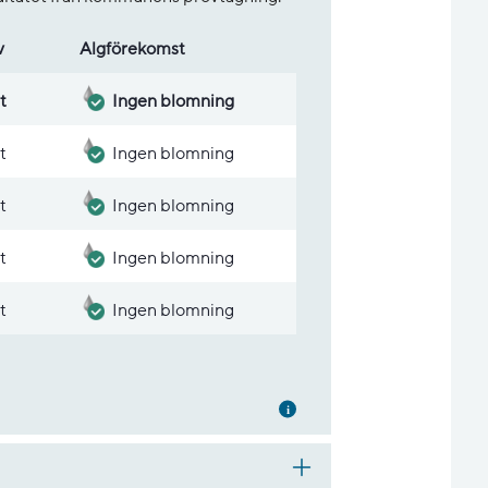
v
Alg­före­komst
t
Ingen blomning
t
Ingen blomning
t
Ingen blomning
t
Ingen blomning
t
Ingen blomning
Mer information