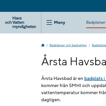
Gå
till
innehåll
Badplatser
Meny
Badplatser och badvatten
Badplats
Årsta Havsb
Årsta Havsbad är en
badplats 
kommer från SMHI och uppdate
vatten­temperatur kommer frå
dagligen.