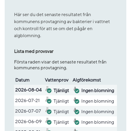
Här ser du det senaste resultatet från
kommunens provtagning av bakterier i vattnet
och kontroll för att se om det pågår en
algblomning.
Lista med provsvar
Första raden visar det senaste resultatet från
kommunens provtagning.
Datum
Vatten­prov
Alg­före­komst
Lista med provsvar
2026-08-04
Tjänligt
Ingen blomning
2026-07-21
Tjänligt
Ingen blomning
2026-07-07
Tjänligt
Ingen blomning
2026-06-09
Tjänligt
Ingen blomning