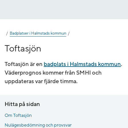
Gå
till
innehåll
Badplatser i Halmstads kommun
Toftasjön
Toftasjön är en
badplats i Halmstads kommun
.
Väderprognos kommer från SMHI och
uppdateras var fjärde timma.
Hitta på sidan
Om Toftasjön
Nulägesbedömning och provsvar