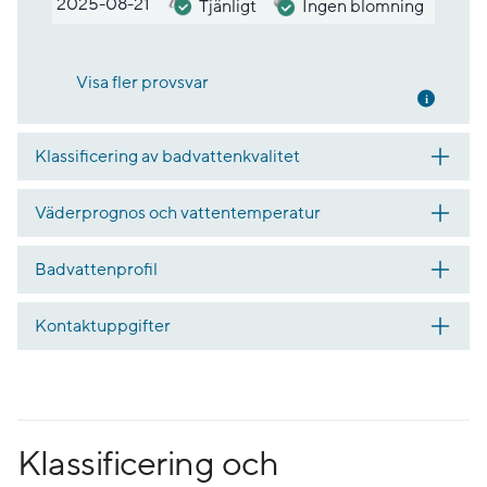
2025-08-21
Tjänligt
Ingen blomning
Visa fler provsvar
Mer inf
Klassificering av badvattenkvalitet
Väderprognos och vattentemperatur
Badvattenprofil
Kontaktuppgifter
Klassificering och