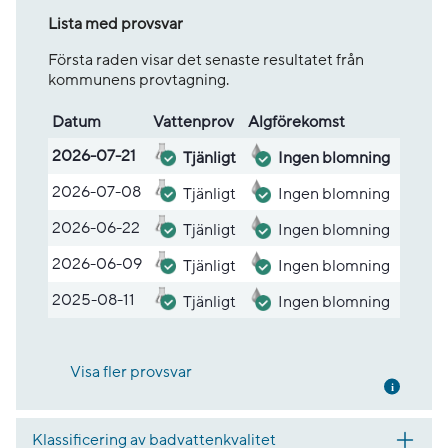
Lista med provsvar
Första raden visar det senaste resultatet från
kommunens provtagning.
Datum
Vatten­prov
Alg­före­komst
Lista med provsvar
2026-07-21
Tjänligt
Ingen blomning
2026-07-08
Tjänligt
Ingen blomning
2026-06-22
Tjänligt
Ingen blomning
2026-06-09
Tjänligt
Ingen blomning
2025-08-11
Tjänligt
Ingen blomning
Visa fler provsvar
Mer inf
Klassificering av badvattenkvalitet