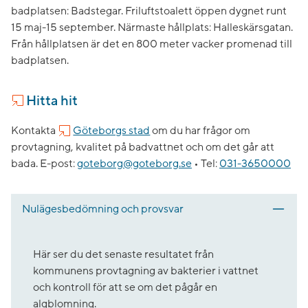
badplatsen: Badstegar. Friluftstoalett öppen dygnet runt
15 maj-15 september. Närmaste hållplats: Halleskärsgatan.
Från hållplatsen är det en 800 meter vacker promenad till
badplatsen.
Hitta hit
Kontakta
Göteborgs stad
om du har frågor om
provtagning, kvalitet på badvattnet och om det går att
bada.
E-post:
goteborg@goteborg.se
•
Tel:
031-3650000
Nulägesbedömning och provsvar
Här ser du det senaste resultatet från
kommunens provtagning av bakterier i vattnet
och kontroll för att se om det pågår en
algblomning.