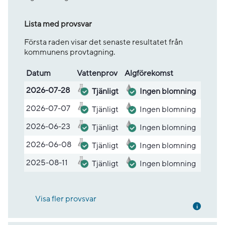
Lista med provsvar
Första raden visar det senaste resultatet från
kommunens provtagning.
Datum
Vatten­prov
Alg­före­komst
Lista med provsvar
2026-07-28
Tjänligt
Ingen blomning
2026-07-07
Tjänligt
Ingen blomning
2026-06-23
Tjänligt
Ingen blomning
2026-06-08
Tjänligt
Ingen blomning
2025-08-11
Tjänligt
Ingen blomning
Visa fler provsvar
Mer inf