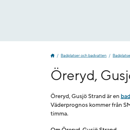
Gå
till
innehåll
Badplatser och badvatten
Badplatse
Öreryd, Gusj
Öreryd, Gusjö Strand är en
bad
Väderprognos kommer från SMH
timma.
Om Öreryd, Gusjö Strand