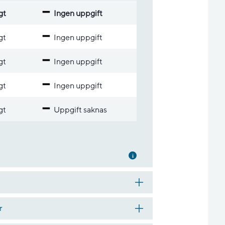
gt
Ingen uppgift
gt
Ingen uppgift
gt
Ingen uppgift
gt
Ingen uppgift
gt
Upp­gift sak­nas
Mer information
r