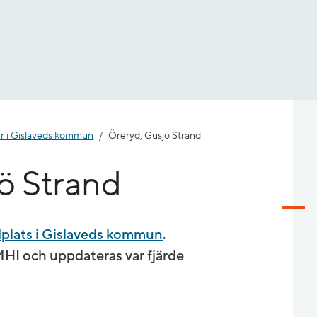
r i Gislaveds kommun
Öreryd, Gusjö Strand
ö Strand
plats i Gislaveds kommun
.
I och uppdateras var fjärde