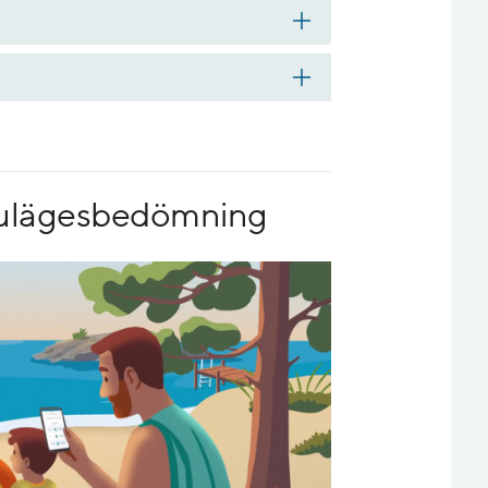
 nulägesbedömning