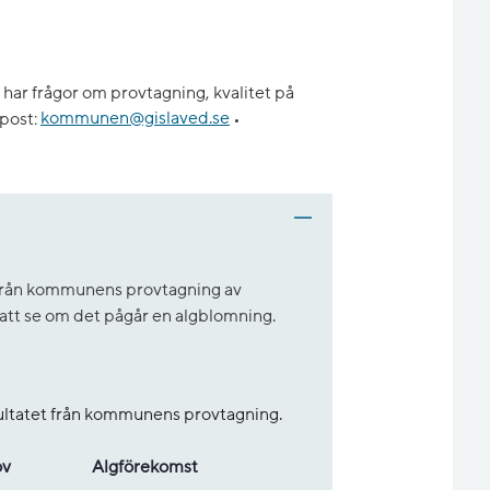
har frågor om provtagning, kvalitet på
post:
kommunen@gislaved.se
•
t från kommunens provtagning av
r att se om det pågår en algblomning.
sultatet från kommunens provtagning.
ov
Alg­före­komst