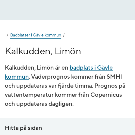
Gå
till
innehåll
Badplatser i Gävle kommun
Kalkudden, Limön
Kalkudden, Limön är en
badplats i Gävle
kommun
. Väderprognos kommer från SMHI
och uppdateras var fjärde timma. Prognos på
vatten­temperatur kommer från Copernicus
och uppdateras dagligen.
Hitta på sidan