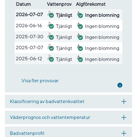
Datum
Vatten­prov
Alg­före­komst
Lista med provsvar
2026-07-07
Tjänligt
Ingen blomning
2026-06-16
Tjänligt
Ingen blomning
2025-07-30
Tjänligt
Ingen blomning
2025-07-07
Tjänligt
Ingen blomning
2025-06-12
Tjänligt
Ingen blomning
Visa fler provsvar
Mer inf
Klassificering av badvattenkvalitet
Väderprognos och vattentemperatur
Badvattenprofil