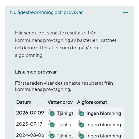
Nulägesbedömning och provsvar
Här ser du det senaste resultatet från
kommunens provtagning av bakterier i vattnet
och kontroll för att se om det pågår en
algblomning.
Lista med provsvar
Första raden visar det senaste resultatet från
kommunens provtagning.
Datum
Vatten­prov
Alg­före­komst
Lista med provsvar
2026-07-09
Tjänligt
Ingen blomning
2025-07-17
Tjänligt
Ingen blomning
2024-08-06
Tjänligt
Ingen blomning