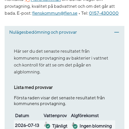
provtagning, kvalitet på badvattnet och om det går att
bada.
E-post:
flenskommun@flen.se
•
Tel:
0157-430000
Nulägesbedömning och provsvar
Här ser du det senaste resultatet från
kommunens provtagning av bakterier i vattnet
och kontroll för att se om det pågår en
algblomning.
Lista med provsvar
Första raden visar det senaste resultatet från
kommunens provtagning.
Datum
Vatten­prov
Alg­före­komst
Lista med provsvar
2026-07-13
Tjänligt
Ingen blomning