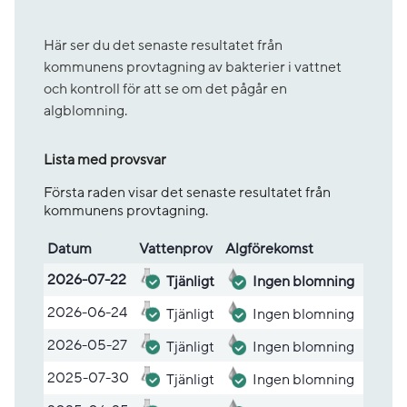
Här ser du det senaste resultatet från
kommunens provtagning av bakterier i vattnet
och kontroll för att se om det pågår en
algblomning.
Lista med provsvar
Första raden visar det senaste resultatet från
kommunens provtagning.
Datum
Vatten­prov
Alg­före­komst
Lista med provsvar
2026-07-22
Tjänligt
Ingen blomning
2026-06-24
Tjänligt
Ingen blomning
2026-05-27
Tjänligt
Ingen blomning
2025-07-30
Tjänligt
Ingen blomning