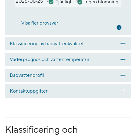
2025-06-25
Tjänligt
Ingen blomning
Visa fler provsvar
Mer inf
Klassificering av badvattenkvalitet
Väderprognos och vattentemperatur
Badvattenprofil
Kontaktuppgifter
Klassificering och