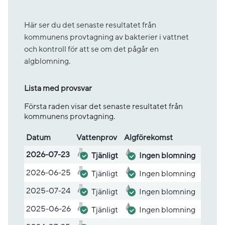
Här ser du det senaste resultatet från
kommunens provtagning av bakterier i vattnet
och kontroll för att se om det pågår en
algblomning.
Lista med provsvar
Första raden visar det senaste resultatet från
kommunens provtagning.
Datum
Vatten­prov
Alg­före­komst
Lista med provsvar
2026-07-23
Tjänligt
Ingen blomning
2026-06-25
Tjänligt
Ingen blomning
2025-07-24
Tjänligt
Ingen blomning
2025-06-26
Tjänligt
Ingen blomning