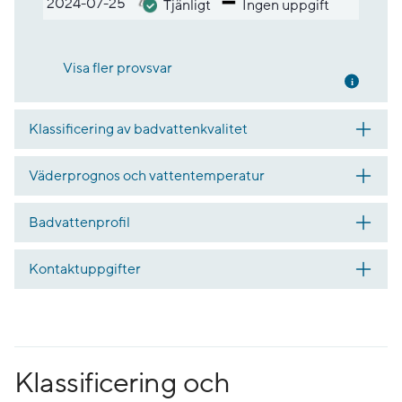
2024-07-25
Tjänligt
Ingen uppgift
Visa fler provsvar
Mer inf
Klassificering av badvattenkvalitet
Väderprognos och vattentemperatur
Badvattenprofil
Kontaktuppgifter
Klassificering och