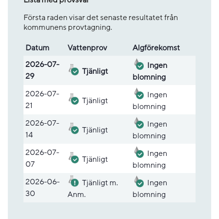
Första raden visar det senaste resultatet från
kommunens provtagning.
Datum
Vatten­prov
Alg­före­komst
Lista med provsvar
2026-07-
Ingen
Tjänligt
29
blomning
2026-07-
Ingen
Tjänligt
21
blomning
2026-07-
Ingen
Tjänligt
14
blomning
2026-07-
Ingen
Tjänligt
07
blomning
2026-06-
Tjänligt m.
Ingen
30
Anm.
blomning