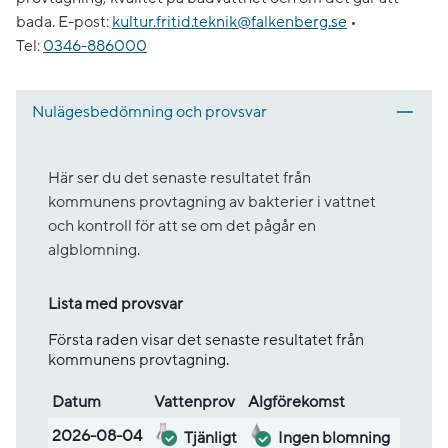
bada.
E-post:
kultur.fritid.teknik@falkenberg.se
•
Tel:
0346-886000
Nulägesbedömning och provsvar
Här ser du det senaste resultatet från
kommunens provtagning av bakterier i vattnet
och kontroll för att se om det pågår en
algblomning.
Lista med provsvar
Första raden visar det senaste resultatet från
kommunens provtagning.
Datum
Vatten­prov
Alg­före­komst
Lista med provsvar
2026-08-04
Tjänligt
Ingen blomning