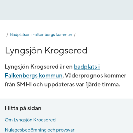
Gå
till
innehåll
Badplatser i Falkenbergs kommun
Lyngsjön Krogsered
Lyngsjön Krogsered är en
badplats i
Falkenbergs kommun
. Väderprognos kommer
från SMHI och uppdateras var fjärde timma.
Hitta på sidan
Om Lyngsjön Krogsered
Nulägesbedömning och provsvar