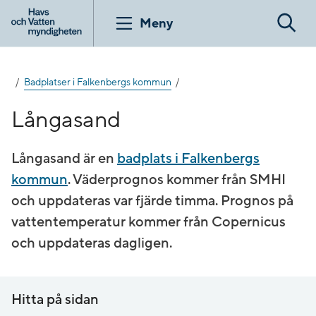
Gå
till
Meny
Sök
innehåll
Badplatser i Falkenbergs kommun
Långasand
Långasand är en
badplats i Falkenbergs
kommun
. Väderprognos kommer från SMHI
och uppdateras var fjärde timma. Prognos på
vatten­temperatur kommer från Copernicus
och uppdateras dagligen.
Hitta på sidan