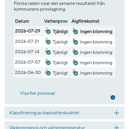
Första raden visar det senaste resultatet från
kommunens provtagning.
Datum
Vatten­prov
Alg­före­komst
Lista med provsvar
2026-07-29
Tjänligt
Ingen blomning
2026-07-21
Tjänligt
Ingen blomning
2026-07-14
Tjänligt
Ingen blomning
2026-07-07
Tjänligt
Ingen blomning
2026-06-30
Tjänligt
Ingen blomning
Visa fler provsvar
Mer inf
Klassificering av badvattenkvalitet
Väderprognos och vattentemperatur