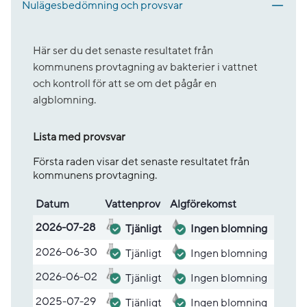
Nulägesbedömning och provsvar
Här ser du det senaste resultatet från
kommunens provtagning av bakterier i vattnet
och kontroll för att se om det pågår en
algblomning.
Lista med provsvar
Första raden visar det senaste resultatet från
kommunens provtagning.
Datum
Vatten­prov
Alg­före­komst
Lista med provsvar
2026-07-28
Tjänligt
Ingen blomning
2026-06-30
Tjänligt
Ingen blomning
2026-06-02
Tjänligt
Ingen blomning
2025-07-29
Tjänligt
Ingen blomning