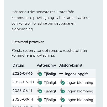
Här ser du det senaste resultatet från
kommunens provtagning av bakterier i vattnet
och kontroll för att se om det pågår en
algblomning.
Lista med provsvar
Första raden visar det senaste resultatet från
kommunens provtagning.
Datum
Vatten­prov
Alg­före­komst
Lista med provsvar
2026-07-16
Tjänligt
Ingen uppgift
2026-06-30
Tjänligt
Ingen blomning
2026-06-11
Tjänligt
Ingen blomning
2025-08-14
Tjänligt
Ingen blomning