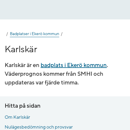
Gå
till
innehåll
Badplatser i Ekerö kommun
Karlskär
Karlskär är en
badplats i Ekerö kommun
.
Väderprognos kommer från SMHI och
uppdateras var fjärde timma.
Hitta på sidan
Om Karlskär
Nulägesbedömning och provsvar