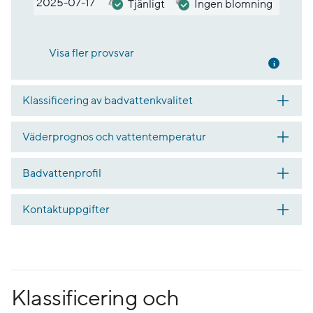
2025-07-17
Tjänligt
Ingen blomning
Visa fler provsvar
Mer inf
Klassificering av badvattenkvalitet
Väderprognos och vattentemperatur
Badvattenprofil
Kontaktuppgifter
Klassificering och