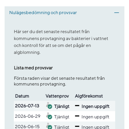
Nulägesbedömning och provsvar
Här ser du det senaste resultatet från
kommunens provtagning av bakterier i vattnet
och kontroll för att se om det pågår en
algblomning.
Lista med provsvar
Första raden visar det senaste resultatet från
kommunens provtagning.
Datum
Vatten­prov
Alg­före­komst
Lista med provsvar
2026-07-13
Tjänligt
Ingen uppgift
2026-06-29
Tjänligt
Ingen uppgift
2026-06-15
Tjänligt
Ingen uppgift