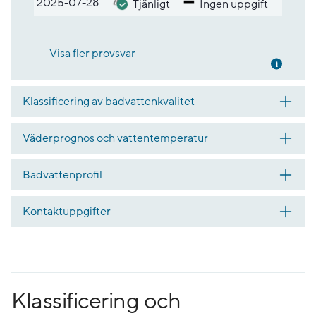
2025-07-28
Tjänligt
Ingen uppgift
Visa fler provsvar
Mer inf
Klassificering av badvattenkvalitet
Väderprognos och vattentemperatur
Badvattenprofil
Kontaktuppgifter
Klassificering och