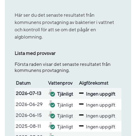
Här ser du det senaste resultatet från
kommunens provtagning av bakterier i vattnet
och kontroll för att se om det pågår en
algblomning.
Lista med provsvar
Första raden visar det senaste resultatet från
kommunens provtagning.
Datum
Vatten­prov
Alg­före­komst
Lista med provsvar
2026-07-13
Tjänligt
Ingen uppgift
2026-06-29
Tjänligt
Ingen uppgift
2026-06-15
Tjänligt
Ingen uppgift
2025-08-11
Tjänligt
Ingen uppgift