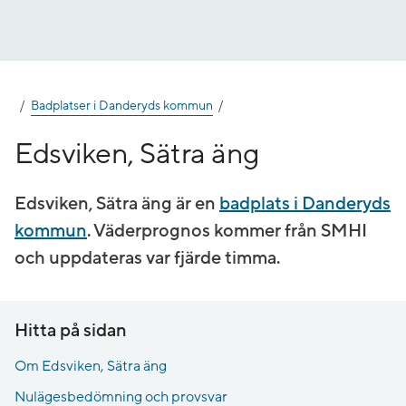
Gå
till
innehåll
Badplatser i Danderyds kommun
Edsviken, Sätra äng
Edsviken, Sätra äng är en
badplats i Danderyds
kommun
. Väderprognos kommer från SMHI
och uppdateras var fjärde timma.
Hitta på sidan
Om Edsviken, Sätra äng
Nulägesbedömning och provsvar