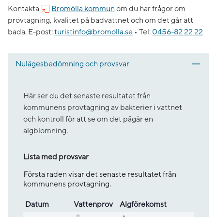
Kontakta
Bromölla kommun
om du har frågor om
provtagning, kvalitet på badvattnet och om det går att
bada.
E-post:
turistinfo@bromolla.se
•
Tel:
0456-82 22 22
Nulägesbedömning och provsvar
Här ser du det senaste resultatet från
kommunens provtagning av bakterier i vattnet
och kontroll för att se om det pågår en
algblomning.
Lista med provsvar
Första raden visar det senaste resultatet från
kommunens provtagning.
Datum
Vatten­prov
Alg­före­komst