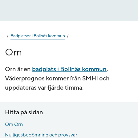
Gå
till
innehåll
Badplatser i Bollnäs kommun
Orn
Orn är en
badplats i Bollnäs kommun
.
Väderprognos kommer från SMHI och
uppdateras var fjärde timma.
Hitta på sidan
Om Orn
Nulägesbedömning och provsvar