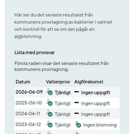
Här ser du det senaste resultatet från
kommunens provtagning av bakterier i vattnet
och kontroll för att se om det pågår en
algblomning.
Lista med provsvar
Första raden visar det senaste resultatet från
kommunens provtagning.
Datum
Vatten­prov
Alg­före­komst
Lista med provsvar
2026-06-09
Tjänligt
Ingen uppgift
2025-06-10
Tjänligt
Ingen uppgift
2024-06-11
Tjänligt
Ingen uppgift
2023-06-12
Tjänligt
Ingen blomning