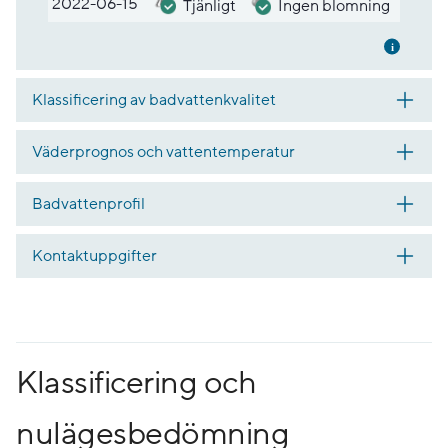
2022-06-15
Tjänligt
Ingen blomning
Mer inf
Klassificering av badvattenkvalitet
Väderprognos och vattentemperatur
Badvattenprofil
Kontaktuppgifter
Klassificering och
nulägesbedömning