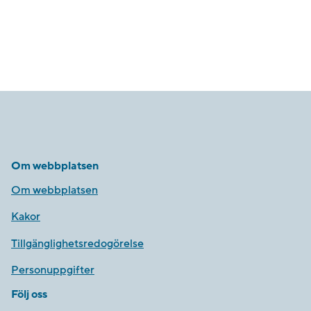
Om webbplatsen
Om webbplatsen
Kakor
Tillgänglighetsredogörelse
Personuppgifter
Följ oss