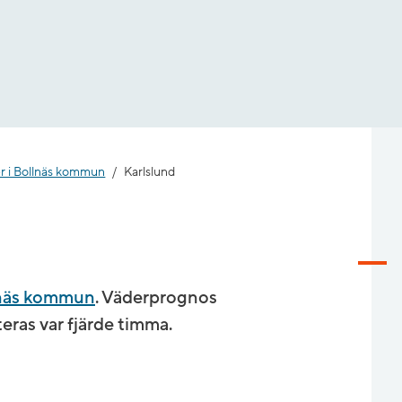
r i Bollnäs kommun
Karlslund
lnäs kommun
. Väderprognos
ras var fjärde timma.