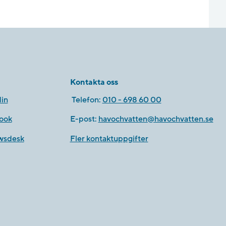
Kontakta oss
in
Telefon:
010 - 698 60 00
ook
E-post:
havochvatten@havochvatten.se
wsdesk
Fler kontaktuppgifter