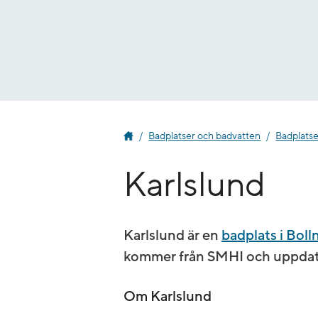
Gå
till
innehåll
Badplatser och badvatten
Badplatse
Karlslund
Karlslund är en
badplats i Bol
kommer från SMHI och uppdate
Om Karlslund