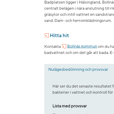
Badplatsen ligger i Hälsingland, Bolln
centralt belägen i nära anslutning till 
gräsytor och intill vattnet en sandstra
sand. Dam- och herromklädningsrum.
Hitta hit
Kontakta
Bollnäs kommun
om du har
badvattnet och om det går att bada.
E-
Nulägesbedömning och provsvar
Här ser du det senaste resultate
bakterier i vattnet och kontroll fö
Lista med provsvar