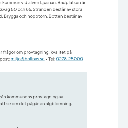
äs kommun vid älven Ljusnan. Badplatsen är
riksväg 50 och 86. Stranden består av stora
nd. Brygga och hopptorn. Botten består av
 frågor om provtagning, kvalitet på
post:
miljo@bollnas.se
•
Tel:
0278-25000
t från kommunens provtagning av
r att se om det pågår en algblomning.