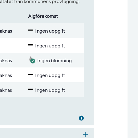
sultatet från kommunens provtagning.
Alg­före­komst
aknas
Ingen uppgift
Ingen uppgift
aknas
Ingen blomning
aknas
Ingen uppgift
aknas
Ingen uppgift
Mer information