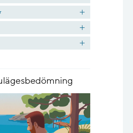
r
 nulägesbedömning