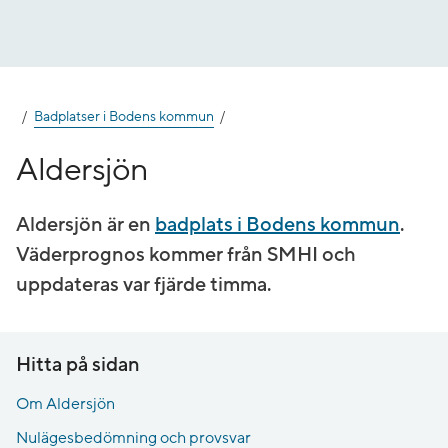
Gå
till
innehåll
Badplatser i Bodens kommun
Aldersjön
Aldersjön är en
badplats i Bodens kommun
.
Väderprognos kommer från SMHI och
uppdateras var fjärde timma.
Hitta på sidan
Om Aldersjön
Nulägesbedömning och provsvar