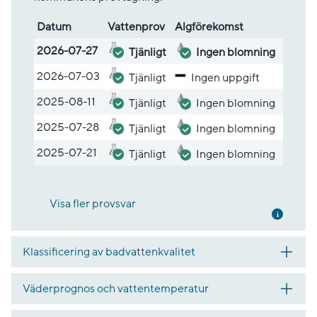
Datum
Vatten­prov
Alg­före­komst
Lista med provsvar
2026-07-27
Tjänligt
Ingen blomning
2026-07-03
Tjänligt
Ingen uppgift
2025-08-11
Tjänligt
Ingen blomning
2025-07-28
Tjänligt
Ingen blomning
2025-07-21
Tjänligt
Ingen blomning
Visa fler provsvar
Mer inf
Klassificering av badvattenkvalitet
Väderprognos och vattentemperatur