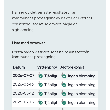
Här ser du det senaste resultatet från
kommunens provtagning av bakterier i vattnet
och kontroll för att se om det pågår en
algblomning.
Lista med provsvar
Första raden visar det senaste resultatet från
kommunens provtagning.
Datum
Vatten­prov
Alg­före­komst
Lista med provsvar
2026-07-07
Tjänligt
Ingen blomning
2026-06-16
Tjänligt
Ingen blomning
2025-08-12
Tjänligt
Ingen blomning
2025-07-15
Tjänligt
Ingen blomning