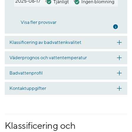
2025-06-17
Tjänligt
Ingen blomning
Visa fler provsvar
Mer inf
Klassificering av badvattenkvalitet
Väderprognos och vattentemperatur
Badvattenprofil
Kontaktuppgifter
Klassificering och