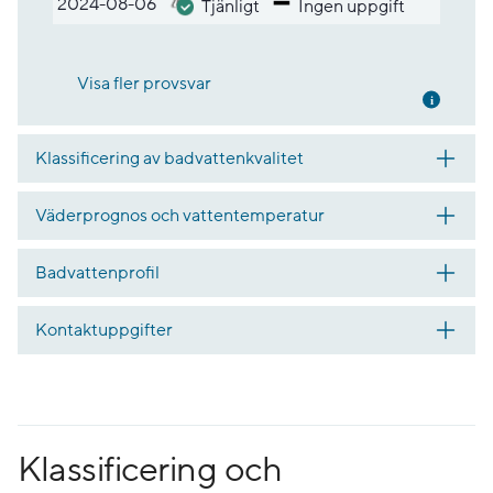
2024-08-06
Tjänligt
Ingen uppgift
Visa fler provsvar
Mer inf
Klassificering av badvattenkvalitet
Väderprognos och vattentemperatur
Badvattenprofil
Kontaktuppgifter
Klassificering och