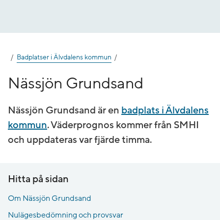
Gå
till
innehåll
Badplatser i Älvdalens kommun
Nässjön Grundsand
Nässjön Grundsand är en
badplats i Älvdalens
kommun
. Väderprognos kommer från SMHI
och uppdateras var fjärde timma.
Hitta på sidan
Om Nässjön Grundsand
Nulägesbedömning och provsvar