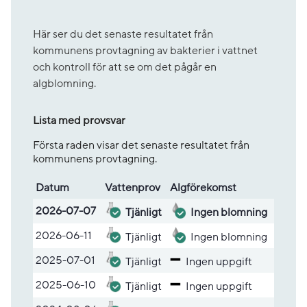
Här ser du det senaste resultatet från
kommunens provtagning av bakterier i vattnet
och kontroll för att se om det pågår en
algblomning.
Lista med provsvar
Första raden visar det senaste resultatet från
kommunens provtagning.
Datum
Vatten­prov
Alg­före­komst
Lista med provsvar
2026-07-07
Tjänligt
Ingen blomning
2026-06-11
Tjänligt
Ingen blomning
2025-07-01
Tjänligt
Ingen uppgift
2025-06-10
Tjänligt
Ingen uppgift