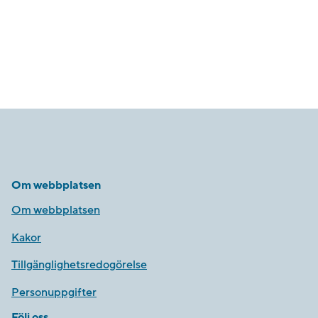
Om webbplatsen
Om webbplatsen
Kakor
Tillgänglighetsredogörelse
Personuppgifter
Följ oss