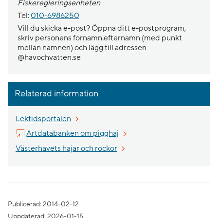
Fiskeregleringsenheten
Tel:
010-6986250
Vill du skicka e-post? Öppna ditt e-postprogram,
skriv personens fornamn.efternamn (med punkt
mellan namnen) och lägg till adressen
@havochvatten.se
Relaterad information
Lektidsportalen
Länk till annan webbplats, öp
Artdatabanken om pigghaj
Västerhavets hajar och rockor
Publicerad: 2014-02-12
Uppdaterad: 2026-01-15