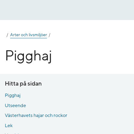
Gå
till
innehåll
Arter och livsmiljöer
Pigghaj
Hitta på sidan
Pigghaj
Utseende
Västerhavets hajar och rockor
Lek