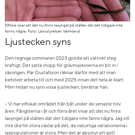
Elfiske visar att det nu finns laxyngel på ställen där det tidigare inte
fanns några. Foto: Länsstyrelsen Värmland
Ljustecken syns
Den regniga sommaren 2023 gjorde att vattnet steg
kraftigt. Det satte stopp för grävmaskinerna en bit in i
säsongen. Pär Gustafsson räknar därför med att man
behöver arbeta till och med 2025 innan det hela är klart.
Men redan nu syns vissa ljustecken, berättar han.
– Vi har elfiskat området från båt under de senaste tolv
åren. Fångsterna i år och förra året visar att det nu finns
laxyngel på ställen där det tidigare inte fanns några. Jag vill
inte dra för stora växlar på det, de naturliga variationerna i
laxpopulationer är stora. Men det är absolut ett gott