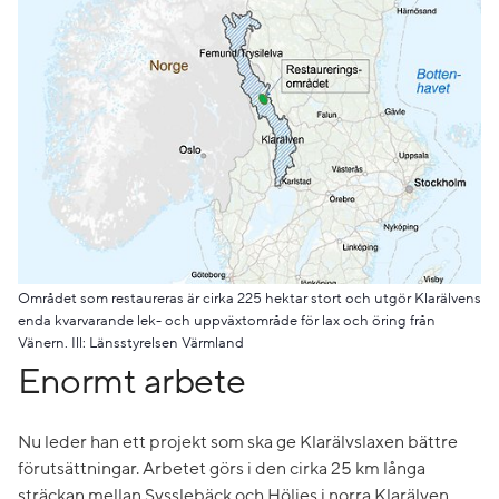
Området som restaureras är cirka 225 hektar stort och utgör Klarälvens
enda kvarvarande lek- och uppväxtområde för lax och öring från
Vänern. Ill: Länsstyrelsen Värmland
Enormt arbete
Nu leder han ett projekt som ska ge Klarälvslaxen bättre
förutsättningar. Arbetet görs i den cirka 25 km långa
sträckan mellan Sysslebäck och Höljes i norra Klarälven.