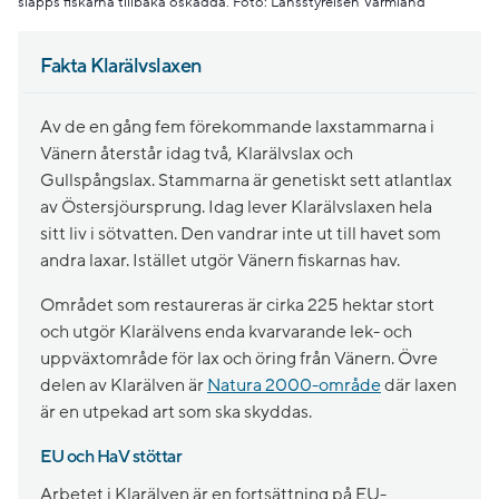
släpps fiskarna tillbaka oskadda. Foto: Länsstyrelsen Värmland
Fakta Klarälvslaxen
Av de en gång fem förekommande laxstammarna i
Vänern återstår idag två, Klarälvslax och
Gullspångslax. Stammarna är genetiskt sett atlantlax
av Östersjöursprung. Idag lever Klarälvslaxen hela
sitt liv i sötvatten. Den vandrar inte ut till havet som
andra laxar. Istället utgör Vänern fiskarnas hav.
Området som restaureras är cirka 225 hektar stort
och utgör Klarälvens enda kvarvarande lek- och
uppväxtområde för lax och öring från Vänern. Övre
delen av Klarälven är
Natura 2000-område
där laxen
är en utpekad art som ska skyddas.
EU och HaV stöttar
Arbetet i Klarälven är en fortsättning på EU-