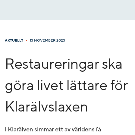
Gå
till
innehåll
•
AKTUELLT
13 NOVEMBER 2023
Restaureringar ska
göra livet lättare för
Klarälvslaxen
I Klarälven simmar ett av världens få