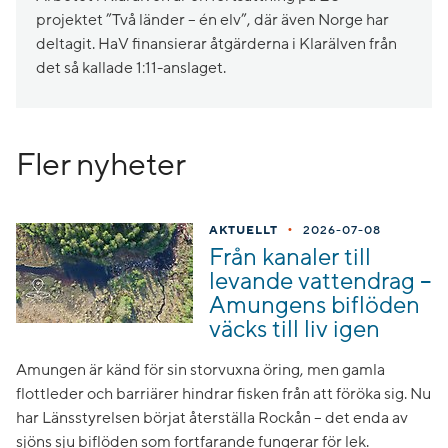
projektet ”Två länder – én elv”, där även Norge har
deltagit. HaV finansierar åtgärderna i Klarälven från
det så kallade 1:11-anslaget.
Fler nyheter
•
AKTUELLT
2026-07-08
Från kanaler till
levande vattendrag –
Amungens biflöden
väcks till liv igen
Amungen är känd för sin storvuxna öring, men gamla
flottleder och barriärer hindrar fisken från att föröka sig. Nu
har Länsstyrelsen börjat återställa Rockån – det enda av
sjöns sju biflöden som fortfarande fungerar för lek.